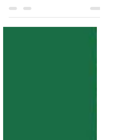
панелі або вітряки на власному паї, які
правові вимоги діють та як отримувати
додатковий дохід із землі