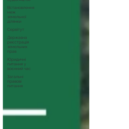
Встановлення
меж
земельної
ділянки
Сервітут
Державна
реєстрація
земельних
прав
Юридичні
питання у
воєнний час
Загальні
правові
питання