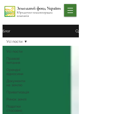
Земельний фонд України
Юридично-землевпорядна
компанія
Блог
Усі пости
Усі пости
Правові
питання
Орендні
відносини
Документи
на землю
Приватизація
Ринок землі
Податки
стосовно