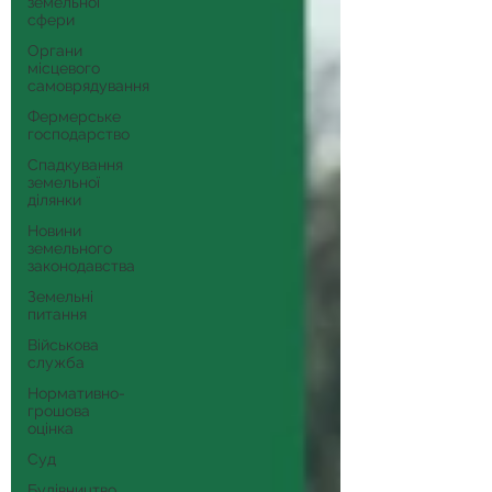
земельної
сфери
Органи
місцевого
самоврядування
Фермерське
господарство
Спадкування
земельної
ділянки
Новини
земельного
законодавства
Земельні
питання
Військова
служба
Нормативно-
грошова
оцінка
Суд
Будівництво