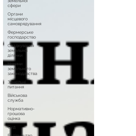
земельної
сфери
Органи
місцевого
самоврядування
Фермерське
господарство
Спадкування
земельної
ділянки
Новини
земельного
законодавства
Земельні
питання
Військова
служба
Нормативно-
грошова
оцінка
Суд
Будівництво