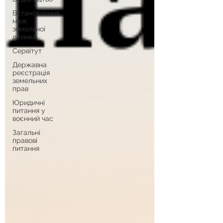
Встановлення
меж
земельної
ділянки
Сервітут
Державна
реєстрація
земельних
прав
Юридичні
питання у
воєнний час
Загальні
правові
питання