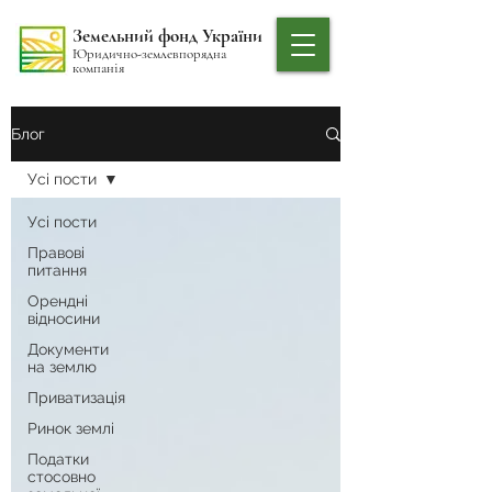
Земельний фонд України
Юридично-землевпорядна
компанія
Блог
Усі пости
Усі пости
Правові
питання
Орендні
відносини
Документи
на землю
Приватизація
Ринок землі
Податки
стосовно