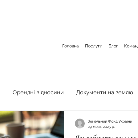
Головна
Послуги
Блог
Коман
я
Орендні відносини
Документи на землю
стосовно земельної сфери
Органи місцевого 
Земельний Фонд України
29 жовт. 2025 р.