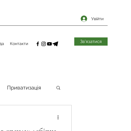
Увійти
Зв'язатися
да
Контакти
Приватизація
самоврядування