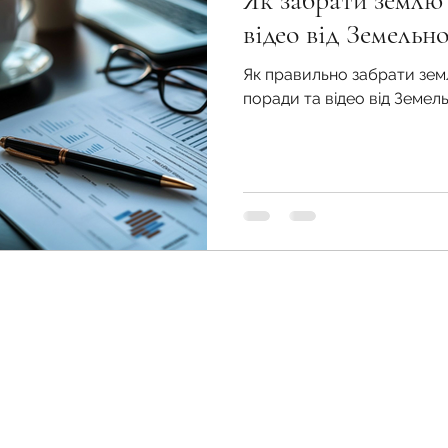
Як забрати землю 
во
Спадкування земельної ділянки
відео від Земельн
Як правильно забрати зем
нодавства
Земельні питання
Військова слу
поради та відео від Земел
нка
Суд
Будівництво
Встановлення меж
єстрація земельних прав
Юридичні питання у
Земельний фонд України
zemfondgroup@gmail.com
+38067-405-69-55