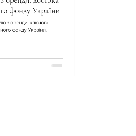
з оренди: добірка
ого фонду України
лю з оренди: ключові
жба
ьного фонду України.
 земельної ділянки
 воєнний час