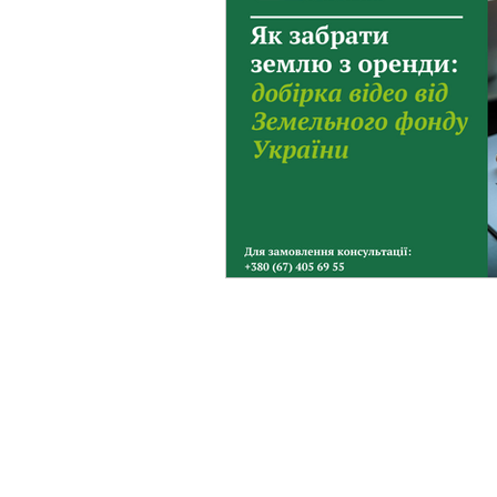
Фермерське господарст
Новини земельного зако
Нормативно-грошова оці
Сервітут
Державна ре
Загальні правові питання