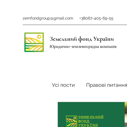
zemfondgroup@gmail.com
+38067-405-69-55
Земельний фонд України
Юридично-землевпорядна компанія
Усі пости
Правові питанн
Ринок землі
Податки 