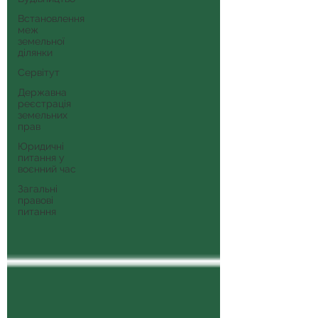
Встановлення
меж
земельної
ділянки
Сервітут
Державна
реєстрація
земельних
прав
Юридичні
питання у
воєнний час
Загальні
правові
питання