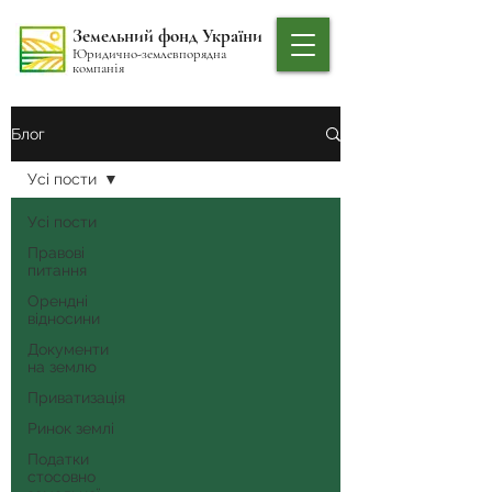
Земельний фонд України
Юридично-землевпорядна
компанія
Блог
Усі пости
Усі пости
Правові
питання
Орендні
відносини
Документи
на землю
Приватизація
Ринок землі
Податки
стосовно