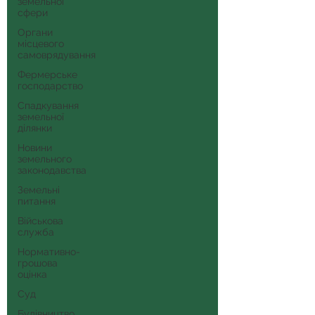
земельної
сфери
Органи
місцевого
самоврядування
Фермерське
господарство
Спадкування
земельної
ділянки
Новини
земельного
законодавства
Земельні
питання
Військова
служба
Нормативно-
грошова
оцінка
Суд
Будівництво