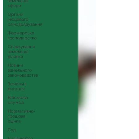
земельної
сфери
Органи
місцевого
самоврядування
Фермерське
господарство
Спадкування
земельної
ділянки
Новини
земельного
законодавства
Земельні
питання
Військова
служба
Нормативно-
грошова
оцінка
Суд
Будівництво