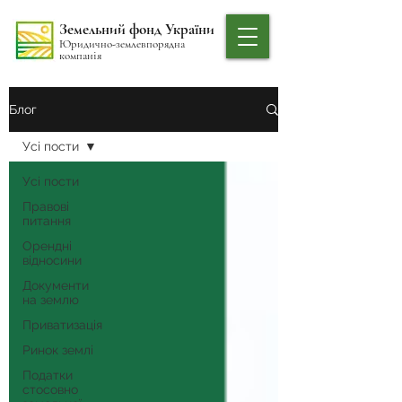
Земельний фонд України
Юридично-землевпорядна
компанія
Блог
Усі пости
Усі пости
Правові
питання
Орендні
відносини
Документи
на землю
Приватизація
Ринок землі
Податки
стосовно