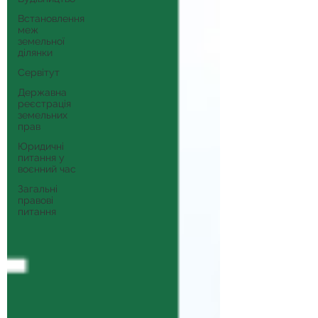
Встановлення
меж
земельної
ділянки
Сервітут
Державна
реєстрація
земельних
прав
Юридичні
питання у
воєнний час
Загальні
правові
питання