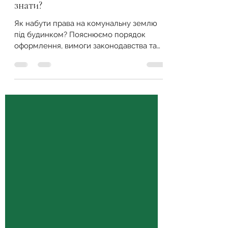
Набуття прав на комунальну
землю під будинком: що потрібно
знати?
Як набути права на комунальну землю
під будинком? Пояснюємо порядок
оформлення, вимоги законодавства та
практичні поради для власників