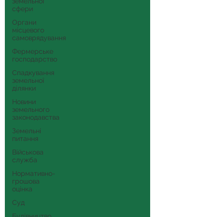
земельної
сфери
Органи
місцевого
самоврядування
Фермерське
господарство
Спадкування
земельної
ділянки
Новини
земельного
законодавства
Земельні
питання
Військова
служба
Нормативно-
грошова
оцінка
Суд
Будівництво