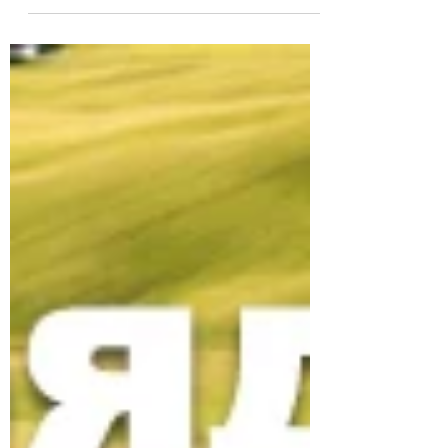
перевіряти правовий статус і стан землі
перед угодами