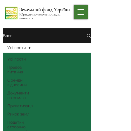
Земельний фонд України
Юридично-землевпорядна
компанія
Блог
Усі пости
Усі пости
Правові
питання
Орендні
відносини
Документи
на землю
Приватизація
Ринок землі
Податки
стосовно