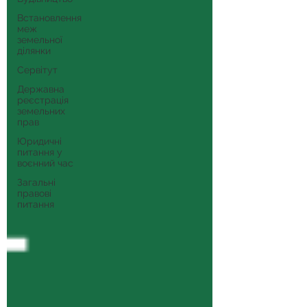
Встановлення
меж
земельної
ділянки
Сервітут
Державна
реєстрація
земельних
прав
Юридичні
питання у
воєнний час
Загальні
правові
питання