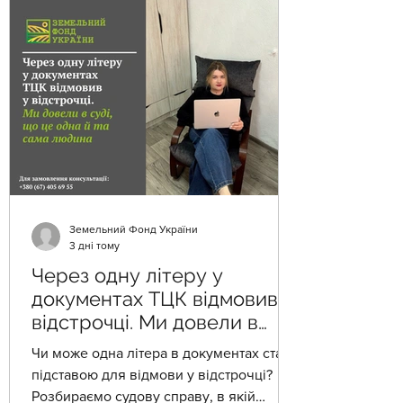
Земельний Фонд України
3 дні тому
Через одну літеру у
документах ТЦК відмовив у
відстрочці. Ми довели в
суді, що це одна й та сама
Чи може одна літера в документах стати
людина
підставою для відмови у відстрочці?
Розбираємо судову справу, в якій