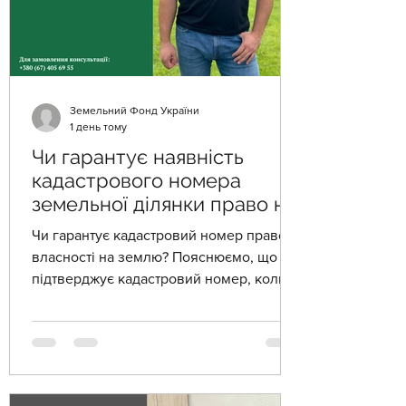
Земельний Фонд України
1 день тому
Чи гарантує наявність
кадастрового номера
земельної ділянки право на
землю?
Чи гарантує кадастровий номер право
власності на землю? Пояснюємо, що
підтверджує кадастровий номер, коли
він обов’язковий та які права він надає