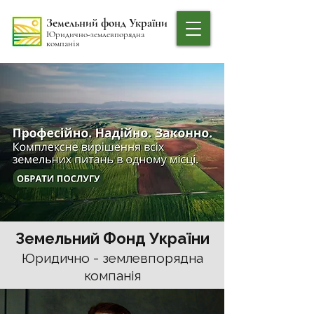
Земельний фонд України
Юридично-землевпорядна
компанія
Земельний Фонд України
Юридично - землевпорядна
компанія