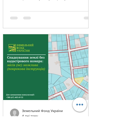
вдалося захистити права заявника
Земельний Фонд України
4 дні тому
Спадкування землі без